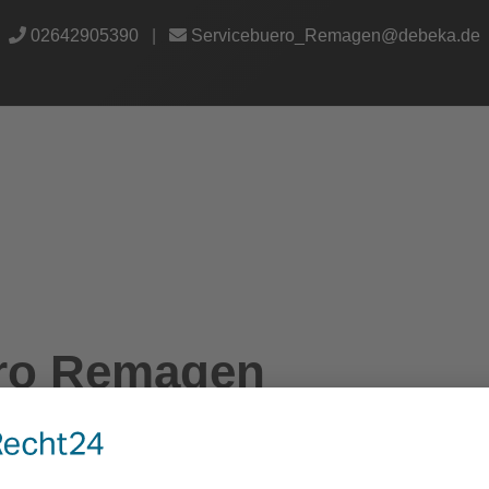
02642905390
|
Servicebuero_Remagen@debeka.de
üro Remagen