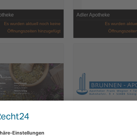
potheke
Adler Apotheke
Es wurden aktuell noch keine
Es wurden aktue
Öffnungszeiten hinzugefügt
Öffnungszeiten
h Apotheke
Brunnen-Apotheke
Es wurden aktuell noch keine
Es wurden aktue