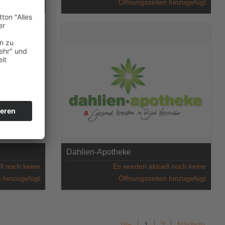
 hinzugefügt
Öffnungszeiten hinzugefügt
Dahlien-Apotheke
ll noch keine
Es wurden aktuell noch keine
 hinzugefügt
Öffnungszeiten hinzugefügt
Vor
1
2
Nächste