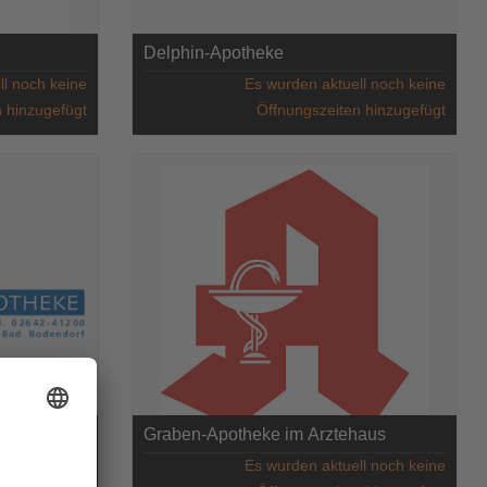
Delphin-Apotheke
ll noch keine
Es wurden aktuell noch keine
 hinzugefügt
Öffnungszeiten hinzugefügt
Graben-Apotheke im Ärztehaus
ll noch keine
Es wurden aktuell noch keine