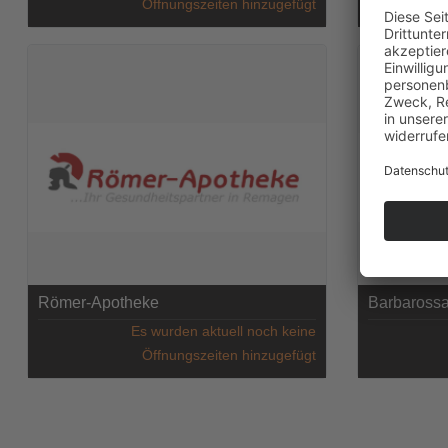
Öffnungszeiten hinzugefügt
Römer-Apotheke
Barbaross
Es wurden aktuell noch keine
Öffnungszeiten hinzugefügt