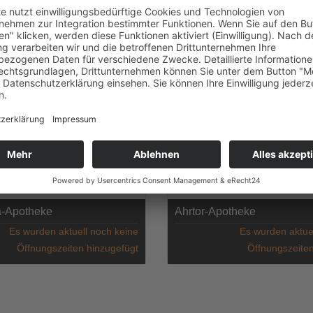
Öffnungszeiten hinzugefügt
Öffnungszeiten
a-Apotheke
Ahrtor-Apotheke
Es wurden aktuell noch keine
Es wurden aktue
Öffnungszeiten hinzugefügt
Öffnungszeiten