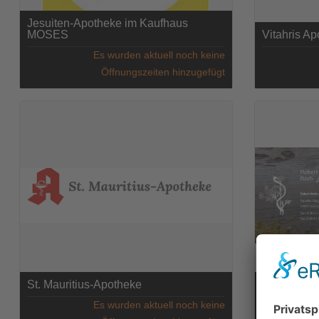
Jesuiten-Apotheke im Kaufhaus
MOSES
Vitahris A
Es wurden aktuell noch keine
Öffnungszeiten hinzugefügt
St. Mauritius-Apotheke
Robert Koc
Es wurden aktuell noch keine