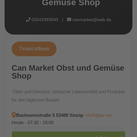
Gemüse Shop
02642993045
|
canmarket@web.de
Ticket öffnen
Can Market Obst und Gemüse
Shop
Obst und Gemüse, türkische Lebensmittel und Produkte
für den täglichen Bedarf.
Bachovenstraße 5 53489 Sinzig
• Verfügbar um
Heute - 07:30 - 18:00