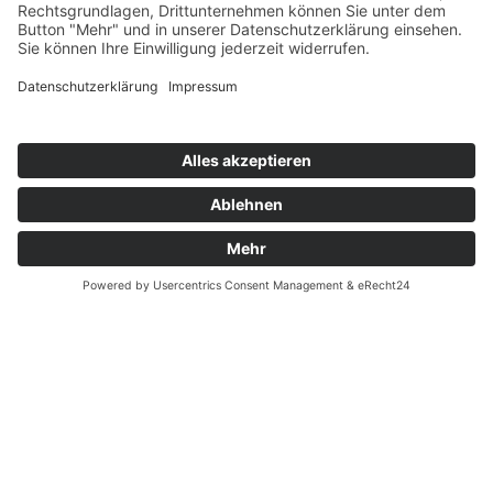
Unternehmen
llenhorst GmbH
Hebamme Frau Irmgard