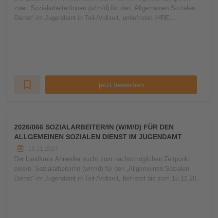
zwei: Sozialarbeiter/innen (w/m/d) für den „Allgemeinen Sozialen
Dienst“ im Jugendamt in Teil-/Vollzeit, unbefristet IHRE
AUFGABEN: Elter
jetzt bewerben
2026/066 SOZIALARBEITER/IN (W/M/D) FÜR DEN
ALLGEMEINEN SOZIALEN DIENST IM JUGENDAMT
15.11.2027
Der Landkreis Ahrweiler sucht zum nächstmöglichen Zeitpunkt
eine/n: Sozialarbeiter/in (w/m/d) für den „Allgemeinen Sozialen
Dienst“ im Jugendamt in Teil-/Vollzeit, befristet bis zum 15.11.2027
IHRE