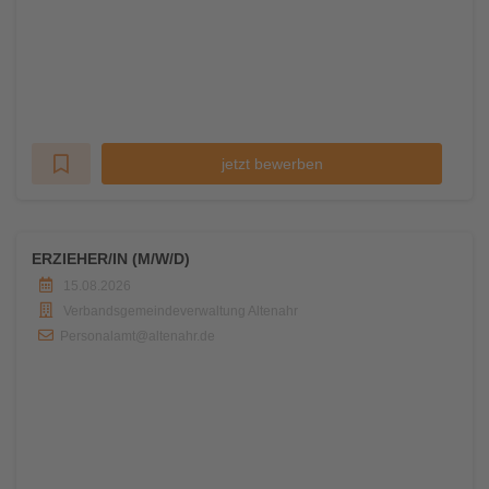
jetzt bewerben
ERZIEHER/IN (M/W/D)
15.08.2026
Verbandsgemeindeverwaltung Altenahr
Personalamt@altenahr.de