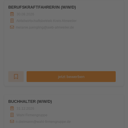
BERUFSKRAFTFAHRER/IN (M/W/D)
30.08.2026
Abfallwirtschaftsbetrieb Kreis Ahrweiler
melanie.juengling@awb-ahrweiler.de
jetzt bewerben
BUCHHALTER (M/W/D)
31.12.2026
Wahl Firmengruppe
n.dielmann@wahl-firmengruppe.de