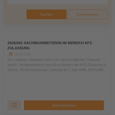
Suchen
Zurücksetzen
2026/062 SACHBEARBEITER/IN IM BEREICH KFZ-
ZULASSUNG
09.08.2026
Der Landkreis Ahrweiler sucht zum nächstmöglichen Zeitpunkt
eine/n: Sachbearbeiter/in (w/m/d) im Bereich der KFZ-Zulassung in
Teilzeit, 30 Wochenstunden, befristet für 1 Jahr IHRE AUFGABEN:
Bearbe
jetzt bewerben