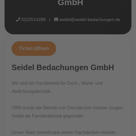
GmbH
0222514288
|
seidel@seidel-bedachungen.de
Ticket öffnen
Seidel Bedachungen GmbH
Wir sind ein Fachbetrieb für Dach-, Wand- und
Abdichtungstechnik.
1989 wurde der Betrieb von Dachdecker-meister Jürgen
Seidel als Familienbetrieb gegründet.
Unser Team besteht aus einem Dachdecker-meister,