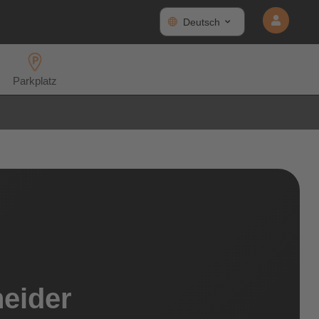
Deutsch
Parkplatz
neider