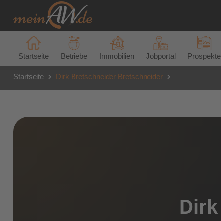
Startseite
Betriebe
Immobilien
Jobportal
Prospekte
Startseite
Dirk Bretschneider Bretschneider
Dirk