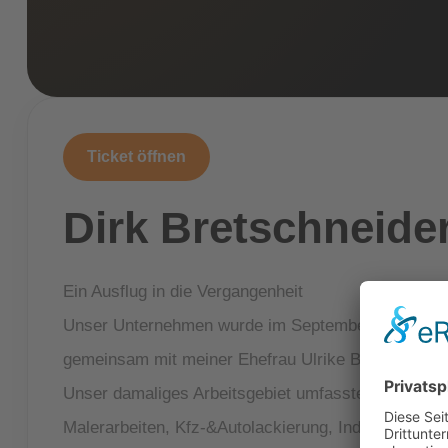
Ticket öffnen
Dirk Bretschneide
Ein Ausflug in die Vergangenheit
Unser Unternehmen wurde im September 1989 gegrün
gemeinsam mit meiner Ehefrau Ulrike Bretschneide
Unser damaliges Arbeitsgebiet umfasste:
Malerarbeiten, Kfz-&Autolackierung, Industrielacki