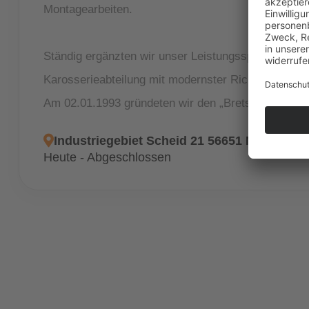
Montagearbeiten.
Ständig ergänzten wir unser Leistungsspektrum, so
Karosserieabteilung mit modernster Richtbank.
Am 02.01.1993 gründeten wir den „Bretschneider Fa
Industriegebiet Scheid 21 56651 Niederzis
Heute - Abgeschlossen