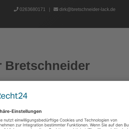
0263680171
|
dirk@bretschneider-lack.de
r Bretschneider
det –im März 1990 war die Werkstatt fertig gestellt –
r begann eine spannende Zeit.
erung, Strahlentrostung, Beschriftungen, Ausbeul- und