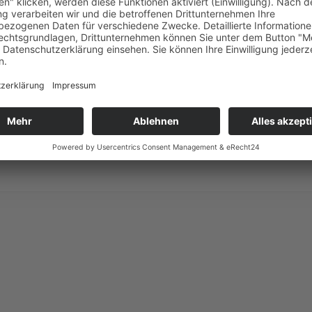
 erweiterten wir 1993 unser Angebot durch die
chbetrieb für Kar
Mehr lesen
sen 56651 Niederzissen
• Verfügbar um