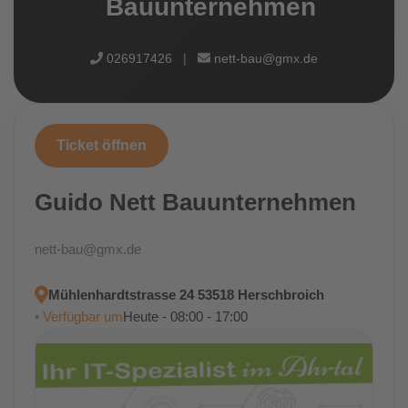
Bauunternehmen
026917426
|
nett-bau@gmx.de
Ticket öffnen
Guido Nett Bauunternehmen
nett-bau@gmx.de
Mühlenhardtstrasse 24 53518 Herschbroich
• Verfügbar um
Heute - 08:00 - 17:00