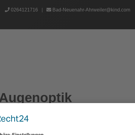
0264121716
|
Bad-Neuenahr-Ahrweiler@kind.com
 Augenoptik
eratung, die KIND Ihnen anbieten kann. Egal, ob Sie
 Sehhilfe benötigen, wir freuen uns auf Ihren Besuch.