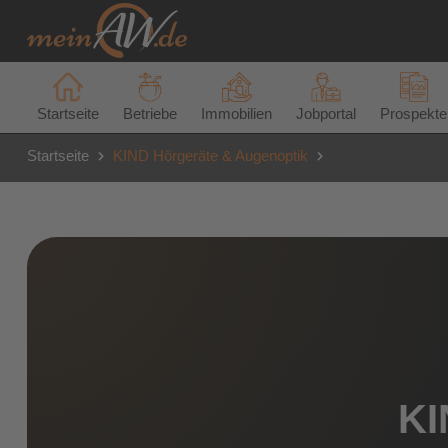
Startseite
Betriebe
Immobilien
Jobportal
Prospekte
Startseite
KIND Hörgeräte & Augenoptik
KI