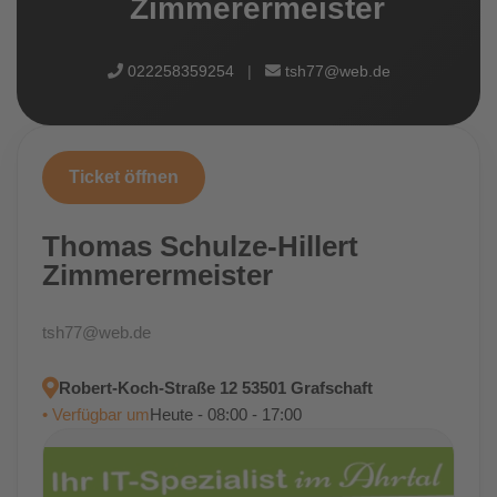
Zimmerermeister
022258359254
|
tsh77@web.de
Ticket öffnen
Thomas Schulze-Hillert
Zimmerermeister
tsh77@web.de
Robert-Koch-Straße 12 53501 Grafschaft
• Verfügbar um
Heute - 08:00 - 17:00