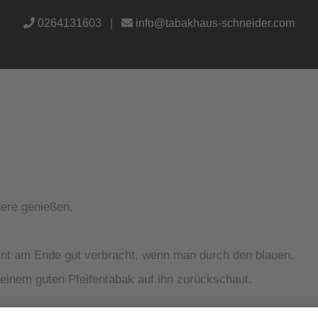
0264131603
|
info@tabakhaus-schneider.com
ere genießen.
int am Ende gut verbracht, wenn man durch den blauen,
 einem guten Pfeifentabak auf ihn zurückschaut.