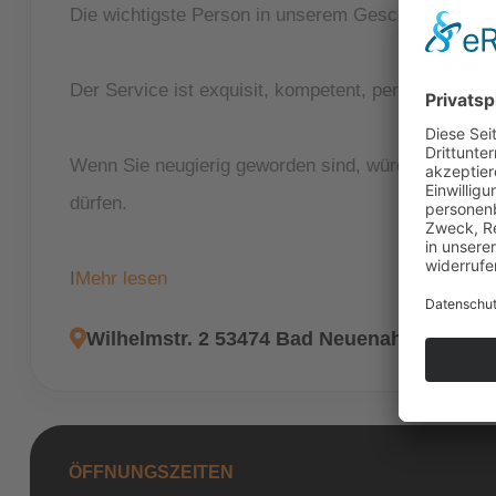
Die wichtigste Person in unserem Geschäft ist der 
Der Service ist exquisit, kompetent, persönlich, e
Wenn Sie neugierig geworden sind, würden wir uns 
dürfen.
I
Mehr lesen
Wilhelmstr. 2 53474 Bad Neuenahr-Ahrweil
ÖFFNUNGSZEITEN