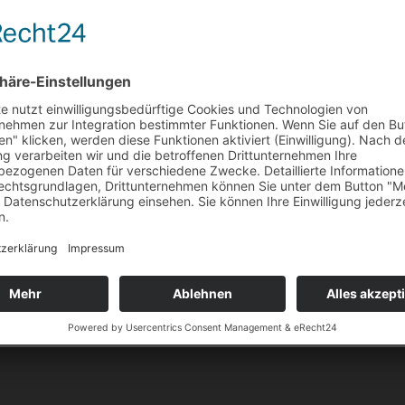
Kunde. An seiner Zufriedenheit messen wir unseren Erfolg.
rlesen, geschmackvoll und bezahlbar.
freuen, Sie in unserem Geschäft in Ahrweiler begrüßen zu
er
• Verfügbar um
Heute - 08:00 - 18:00