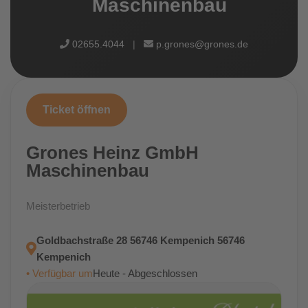
Maschinenbau
02655.4044
|
p.grones@grones.de
Ticket öffnen
Grones Heinz GmbH
Maschinenbau
Meisterbetrieb
Goldbachstraße 28 56746 Kempenich 56746
Kempenich
• Verfügbar um
Heute - Abgeschlossen