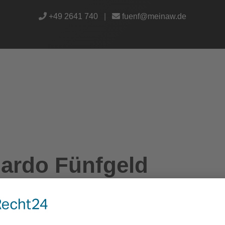
+49 2641 740
|
fuenf@meinaw.de
nardo Fünfgeld
iler, Germany 53474 Bad Neuenahr-Ahrweiler