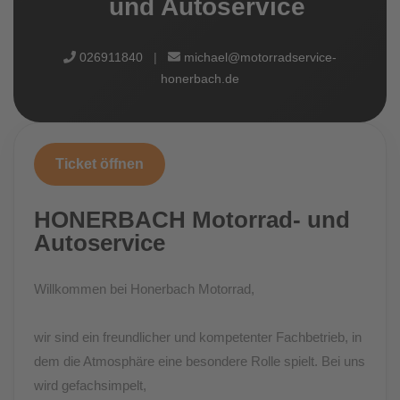
und Autoservice
026911840
|
michael@motorradservice-
honerbach.de
Ticket öffnen
HONERBACH Motorrad- und
Autoservice
Willkommen bei Honerbach Motorrad,
wir sind ein freundlicher und kompetenter Fachbetrieb, in
dem die Atmosphäre eine besondere Rolle spielt. Bei uns
wird gefachsimpelt,