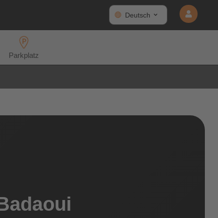
Deutsch
Parkplatz
-Badaoui