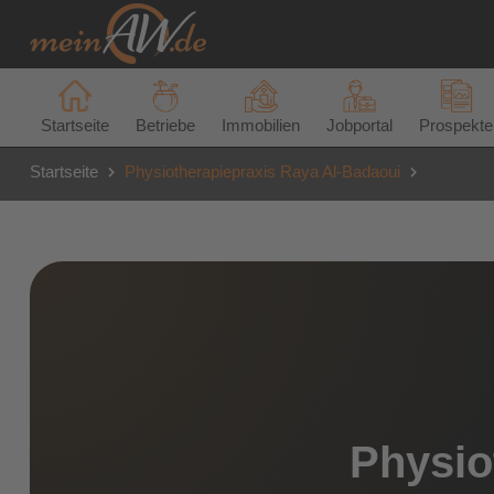
Startseite
Betriebe
Immobilien
Jobportal
Prospekte
Startseite
Physiotherapiepraxis Raya Al-Badaoui
Physio