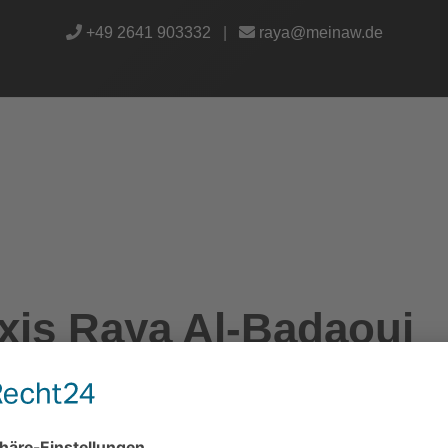
+49 2641 903332
|
raya@meinaw.de
xis Raya Al-Badaoui
, Germany 53474 Landkreis Ahrweiler
• Verfügbar um