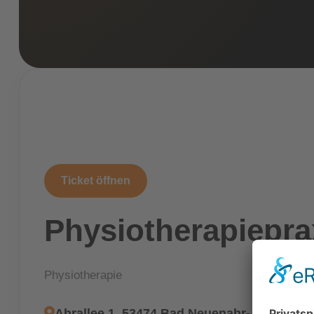
Ticket öffnen
Physiotherapiepra
Physiotherapie
Ahrallee 1, 53474 Bad Neuenahr-Ahrweiler