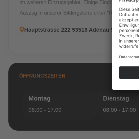
im weiteren Einzugsgebiet. Einige Eindrücke unser
Auszug in unserer Bildergalerie unter “Referenz
Meh
Hauptstrasse 222 53518 Adenau 53518 Ad
ÖFFNUNGSZEITEN
Montag
Dienstag
08:00 - 17:00
08:00 - 17:00