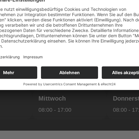
es handwerklichen Könnens zeigen wir Ihnen in einemkleine
r lesen
enau
• Verfügbar um
Heute - Abgeschlossen
Mittwoch
Donners
08:00 - 17:00
08:00 - 17