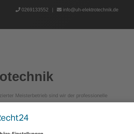
0269133552
|
info@uh-elektrotechnik.de
otechnik
ierter Meisterbetrieb sind wir der professionelle
besitzer, wie auch für Architekten, Bau-träger, Firmen und 
er Tätigkeiten entnehmen Sie bitte dem Unterpunkt
ht nur im hiesigen Groß-raum tätig, sondern darüber hinaus 