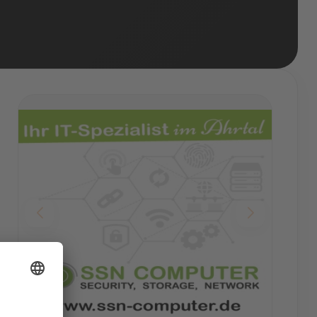
die
auch