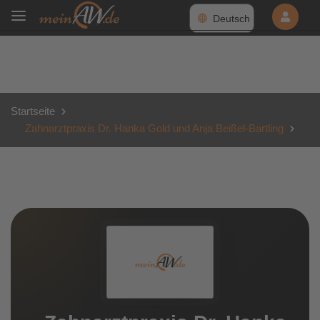
Deutsch
Startseite
Zahnarztpraxis Dr. Hanka Gold und Anja Beißel-Bartling