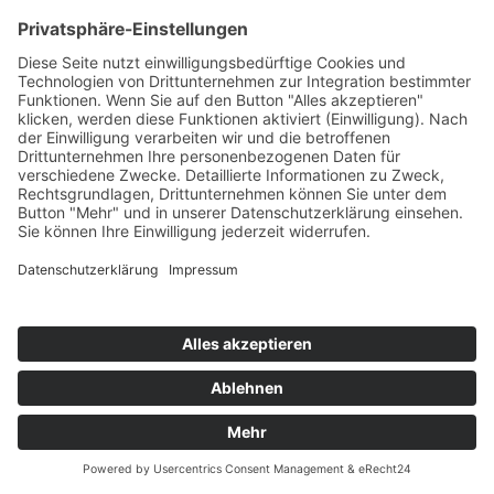
Details
Quartier 13 - Ahruferstraße
Details