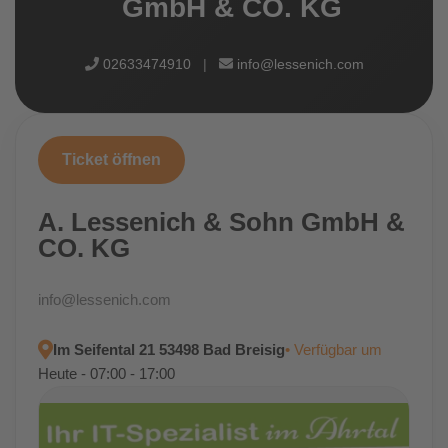
GmbH & CO. KG
02633474910
|
info@lessenich.com
Ticket öffnen
A. Lessenich & Sohn GmbH &
CO. KG
info@lessenich.com
Im Seifental 21 53498 Bad Breisig
• Verfügbar um
Heute - 07:00 - 17:00