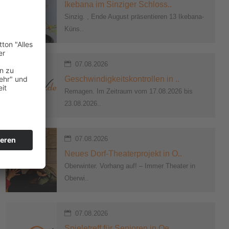
Ikebana im Sinziger Schloss..
Sinzig. , Ende August präsentieren 13 Ikebana-
Küns..
07.08.2026
Geschwindigkeitskontrollen in ..
Remagen. Im Zeitraum vom 17.08.2026 bis
23.08.2026..
07.08.2026
Neues Dorf-Theaterprojekt in O..
Oberwinter. Vorhang auf! – Immer Theater in
Oberwi..
07.08.2026
Spieletreff für Senioren in Oe..