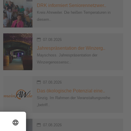
DRK informiert Seniorennetzwer..
Kreis Ahrweiler. Die heißen Temperaturen in
diesem..
07.08.2026
Jahrespräsentation der Winzerg..
Mayschoss. Jahrespräsentation der
Winzergenossensc..
07.08.2026
Das ökologische Potenzial eine..
Sinzig. Im Rahmen der Veranstaltungsreihe
„betriff..
07.08.2026