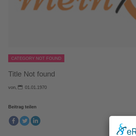
CATEGORY NOT FOUND
Title Not found
von,
01.01.1970
Beitrag teilen
Facebook
Twitter
LinkedIn